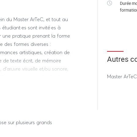
Durée mo
formatio
in du Master ArTeC, et tout au
tudiant·es sont invité·es à
r une pratique prenant la forme
e des formes diverses :
rmances artistiques, création de
Autres c
e de texte écrit, de mémoire
, d’œuvre visuelle et/ou sonore,
Master ArTe
intervention sociale, de plate-
.
se sur plusieurs grands