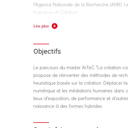
l’Agence Nationale de la Recherche (ANR). Le
humaines et Création.
Le master de recherche création ArTeC est un 
Lire plus
du numérique et de l’informatique. C’est une 
Retrouvez toutes les informations relatives au
Objectifs
Le parcours du master ArTeC "La création co
propose de réinventer des méthodes de rec
heuristique basée sur la création. Déplacer la 
numérique et les médiations humaines dans de
lieux d’exposition, de performance et d’autre
naissance à des formes hybrides.