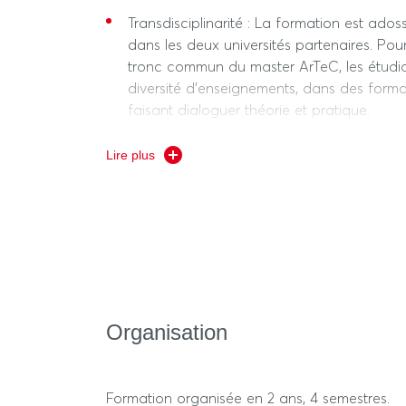
Transdisciplinarité : La formation est ado
dans les deux universités partenaires. Po
tronc commun du master ArTeC, les étudi
diversité d’enseignements, dans des form
faisant dialoguer théorie et pratique.
Expérimentation : Le master repose sur u
Lire plus
sur la dynamique de groupe et le travail 
International. Le master favorise la mobili
par le biais d’un semestre obligatoire à l’
modules d’enseignement délocalisés.
Organisation
Formation organisée en 2 ans, 4 semestres.