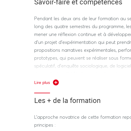
Savoir-faire et compétences
Pendant les deux ans de leur formation au se
long des quatre semestres du programme, les é
mener une réflexion continue et à développe
d’un projet d’expérimentation qui peut prendr
propositions narratives expérimentales, perfo
prototypes, qui peuvent se réaliser sous form
spéculatif, d’enquête sociologique, de logiciel
de production théâtrale ou chorégraphique, d’
forme collaborative, d’organe médiatique, etc
Lire plus
Les + de la formation
L’approche novatrice de cette formation repo
principes :