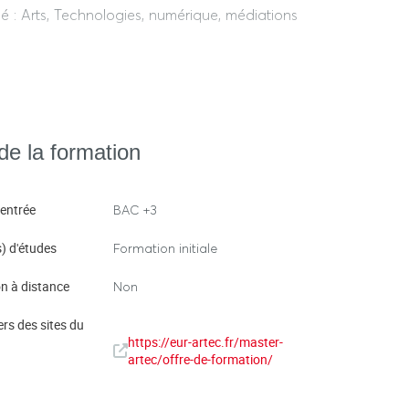
é : Arts, Technologies, numérique, médiations
 et sociales, des arts, de la communication,
au cœur de son dispositif d’apprentissage.
e-de-formation/
e la formation
'entrée
BAC +3
) d'études
Formation initiale
n à distance
Non
ers des sites du
https://eur-artec.fr/master-
artec/offre-de-formation/