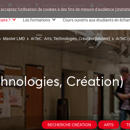
nal
S'inscrire
Brochures téléchargeables
ENT
 acceptez l'utilisation de cookies à des fins de mesure d'audience (statis
aire ?
Les formations
Cours ouverts aux étudiants en écha
Master LMD
ArTeC : Arts, Technologies, Création [Master]
ArTeC (
chnologies, Création)
RECHERCHE-CRÉATION
ARTS
T