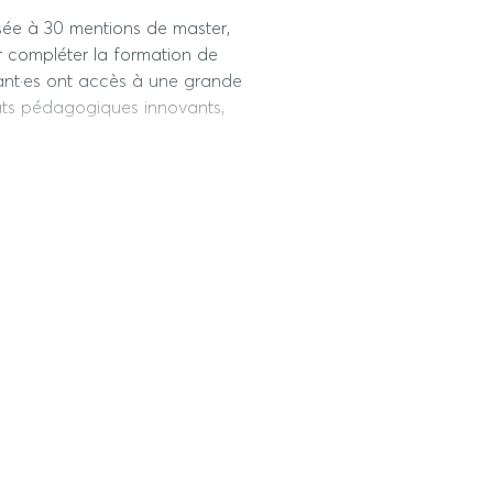
ssée à 30 mentions de master,
ur compléter la formation de
ant·es ont accès à une grande
ats pédagogiques innovants,
ne pédagogie par projet fondée
de réflexion en commun.
té internationale des étudiant·es
étranger (semestre 3) et de