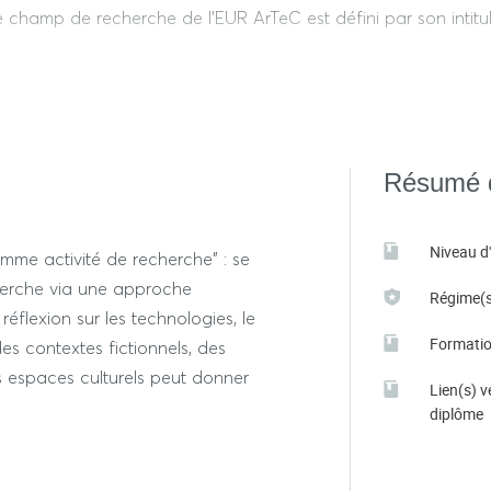
 champ de recherche de l’EUR ArTeC est défini par son intitul
master transdisciplinaire, à la croisée des sciences humaines
formation qui place l’hybridation entre création et recherche 
https://eur-artec.fr/master-artec/offr
Résumé d
 master ArTeC sur le site
Niveau d
mme activité de recherche" : se
herche via une approche
Régime(s
réflexion sur les technologies, le
Formatio
s contextes fictionnels, des
s espaces culturels peut donner
Lien(s) v
diplôme