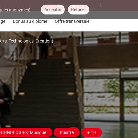
Accepter
Refuser
tiques anonymes).
nge
Bonus au diplôme
Offre transversale
Arts, Technologies, Création)
ECHNOLOGIES. Musique
théâtre
+ 10