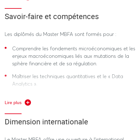
Savoir-faire et compétences
Les diplômés du Master MBFA sont formés pour :
Comprendre les fondements microéconomiques et les
enjeux macroéconomiques liés aux mutations de la
sphère financière et de sa régulation.
Maîtriser les techniques quantitatives et le « Data
Analytics ».
Maîtriser les connaissances spécialisées sur les
Lire plus
acteurs, produits et marchés financiers.
Gérer et modéliser les risques financiers et
Dimension internationale
assurantiels.
S'adapter et maîtriser un environnement financier et
Le Master MBFA offre une ouverture à l’international,