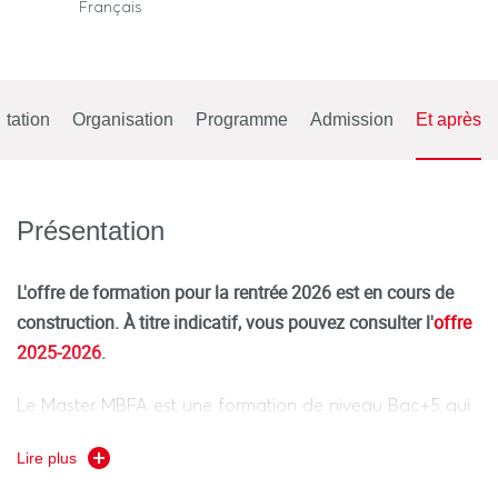
Français
tation
Organisation
Programme
Admission
Et après
Présentation
L'offre de formation pour la rentrée 2026 est en cours de
construction. À titre indicatif, vous pouvez consulter l'
offre
2025-2026
.
Le Master MBFA est une formation de niveau Bac+5 qui
prépare aux métiers de la banque, de la finance et de
Lire plus
l’assurance. Il s’appuie sur l’expertise des enseignants-
chercheurs du laboratoire EconomiX et des praticiens