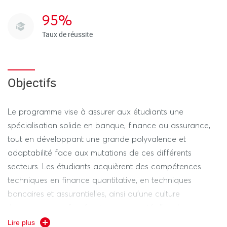
des différentes lignes de métier, couvrant des domaines
95%
tels que la finance quantitative, la régulation, la finance
Taux de réussite
verte et durable, ainsi que les enjeux macroéconomiques
et sociétaux.
Objectifs
Le programme vise à assurer aux étudiants une
spécialisation solide en banque, finance ou assurance,
tout en développant une grande polyvalence et
adaptabilité face aux mutations de ces différents
secteurs. Les étudiants acquièrent des compétences
techniques en finance quantitative, en techniques
bancaires et assurantielles, ainsi qu'une culture
économique renforcée et une capacité d’analyse
économique et financière.
Lire plus