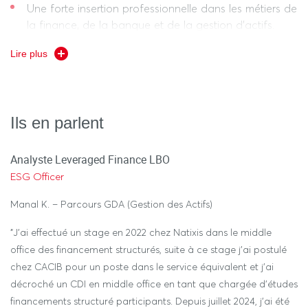
Une forte insertion professionnelle dans les métiers de
la finance, de la banque et de la gestion d’actifs.
Alternance possible dans certains parcours.
Lire plus
Stages longs en M2 (6 mois).
Un encadrement de proximité et des intervenants
Ils en parlent
professionnels.
Combinaison d’enseignants-chercheurs et de
Analyste Leveraged Finance LBO
professionnels du secteur (banquiers, asset managers,
ESG Officer
régulateurs).
Manal K. – Parcours GDA (Gestion des Actifs)
Des compétences transversales et techniques solides
: Maîtrise des outils quantitatifs, logiciels
"J’ai effectué un stage en 2022 chez Natixis dans le middle
professionnels (VBA, Bloomberg, Python selon les
office des financement structurés, suite à ce stage j’ai postulé
parcours), normes réglementaires (Bâle III, Solvabilité
chez CACIB pour un poste dans le service équivalent et j’ai
II, SFDR…).
décroché un CDI en middle office en tant que chargée d’études
financements structuré participants. Depuis juillet 2024, j’ai été