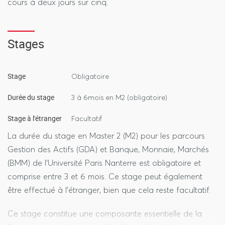
cours à deux jours sur cinq.
dérivés, et technologies émergentes comme la
blockchain et l’intelligence artificielle.
Conseiller Clientèle de Professionnels (CCPro) –
Stages
Alternance
En partenariat avec l’ESBanque, ce parcours forme
des professionnels spécialisés dans la gestion et
Stage
Obligatoire
l’accompagnement de la clientèle professionnelle des
Durée du stage
banques de détail composée de professions libérales,
3 à 6mois en M2 (obligatoire)
artisans, commerçants, TPE. Ce parcours permet aux
Stage à l'étranger
Facultatif
futurs diplômés de maîtriser l’environnement
économique, juridique et fiscal de ce type de
La durée du stage en Master 2 (M2) pour les parcours
clientèle.
Gestion des Actifs (GDA) et Banque, Monnaie, Marchés
(BMM) de l’Université Paris Nanterre est obligatoire et
Management du Risque et de l’Innovation en Assurance
comprise entre 3 et 6 mois. Ce stage peut également
(MRIA) – Alternance
être effectué à l’étranger, bien que cela reste facultatif.
En partenariat avec l’Institut de Formation de la
Profession de l’Assurance (IFPASS), ce parcours
Ce stage constitue une composante essentielle de la
forme des professionnels spécialisés dans l'analyse et