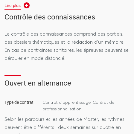
Lire plus
Banque, Monnaie, Marchés (BMM) – Formation initiale
Contrôle des connaissances
Parcours généraliste formant aux métiers de la
banque, avec une orientation vers la
professionnalisation grâce à l'intervention de
Le contrôle des connaissances comprend des partiels,
professionnels et la réalisation de stages. Les
des dossiers thématiques et la rédaction d’un mémoire.
étudiants acquièrent des connaissances
En cas de contraintes sanitaires, les épreuves peuvent se
approfondies sur les marchés financiers, le secteur
dérouler en mode distancié.
bancaire, le cadre réglementaire, la finance durable,
l'analyse de données (big data) et la programmation
sur Python.
Ouvert en alternance
Opérations de Marché et Régulation des Risques
(OMERR) – Alternance
En partenariat avec l’École Supérieure de la Banque
Type de contrat
Contrat d'apprentissage, Contrat de
(ESBanque), ce parcours forme des professionnels
professionnalisation
rapidement opérationnels dans les structures de
Selon les parcours et les années de Master, les rythmes
gestion d’actifs, avec une spécialisation en
peuvent être différents : deux semaines sur quatre en
conformité, gestion obligataire, actions, produits