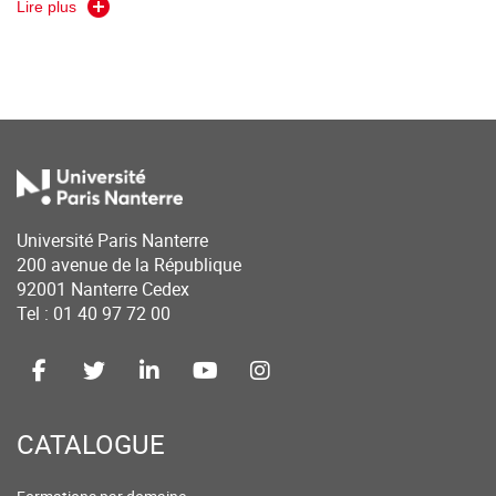
Lire plus
Contrôleur
Risk manager
Chargé de conformité assurance
Conseiller clientèle banque/assurance/finance
Gestionnaire de portefeuilles sur les marchés
Université Paris Nanterre
financiers
200 avenue de la République
92001 Nanterre Cedex
Conseiller en gestion de patrimoine financier
Tel : 01 40 97 72 00
Manager en exploitation bancaire
Etc.
CATALOGUE