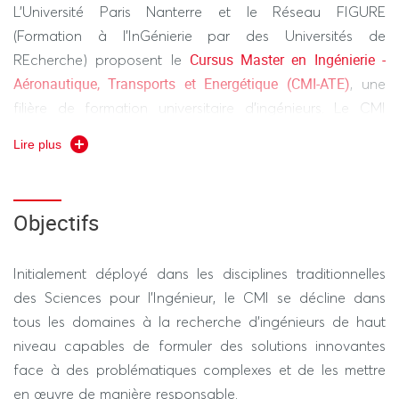
L’Université Paris Nanterre et le Réseau FIGURE
(Formation à l’InGénierie par des Universités de
Cursus Master en Ingénierie -
REcherche) proposent le
Aéronautique, Transports et Energétique (CMI-ATE)
, une
filière de formation universitaire d’ingénieurs. Le CMI
porte une vision de construction d’un profil d'ingénieur
Lire plus
spécialiste créatif et s’appuie sur les filières supports
licence Sciences pour
universitaires existantes de la
l’Ingénieur
Master Génie Industriel
et du
, en y ajoutant un
Objectifs
programme d’Ouverture Sociétale Economique et
Culturelle (OSEC).
Initialement déployé dans les disciplines traditionnelles
Le CMI s’appuie sur un ensemble d’éléments identitaires :
des Sciences pour l’Ingénieur, le CMI se décline dans
formation en contact très étroit avec le monde de la
tous les domaines à la recherche d’ingénieurs de haut
recherche et sensibilisation à la culture d'innovation,
niveau capables de formuler des solutions innovantes
acquisition progressive des connaissances et des
face à des problématiques complexes et de les mettre
compétences nécessaires à une vision systémique d’un
en œuvre de manière responsable.