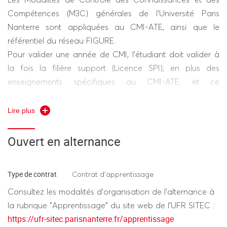
Compétences (M3C) générales de l'Université Paris
Nanterre sont appliquées au CMI-ATE, ainsi que le
référentiel du réseau FIGURE.
Pour valider une année de CMI, l'étudiant doit valider à
la fois la filière support (Licence SPI), en plus des
enseignements spécifiques au CMI-ATE, et ce
indépendamment. L'étudiant qui valide la partie licence
mais pas la partie purement CMI-ATE, aura la possibilité
Lire plus
de poursuivre en année supérieure de licence mais pas
du CMI-ATE.
Ouvert en alternance
Le redoublement n'est pas autorisé au sein du CMI-ATE.
Type de contrat
Contrat d'apprentissage
Se référer aux Modalités de Contrôle de Connaissances
Consultez les modalités d'organisation de l'alternance à
et des Compétences (M3C) générales de l'Université
la rubrique "Apprentissage" du site web de l'UFR SITEC :
https://ufr-
Paris Nanterre, disponibles sur le site de l'UFR :
https://ufr-sitec.parisnanterre.fr/apprentissage
sitec.parisnanterre.fr/nos-formations/m3c-lmd5-et-livrets-