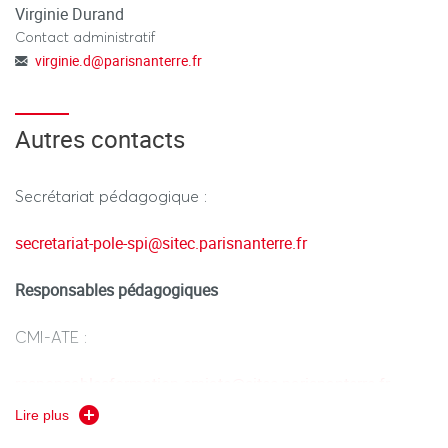
Virginie Durand
Contact administratif
virginie.d
@
parisnanterre.fr
Autres contacts
Secrétariat pédagogique :
secretariat-pole-spi
@
sitec.parisnanterre.fr
Responsables pédagogiques
CMI-ATE :
responsablesformation-cmiate
@
sitec.parisnanterre.fr
Lire plus
Licence Sciences pour l'Ingénieur (filière support) :