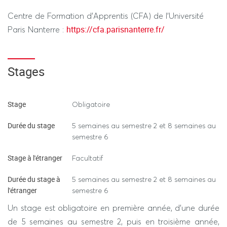
pedagogiques-ufr-sitec
Centre de Formation d'Apprentis (CFA) de l'Université
https://cfa.parisnanterre.fr/
Paris Nanterre :
En complément aux M3C générales, le CMI-ATE niveau
Licence applique la règle suivante, à défaut d'une
mention spécifique indiquée dans les EC individuels :
Stages
Lors des évaluations, l'utilisation de tout dispositif
électronique non autorisé par l’enseignant, ainsi que le
Stage
Obligatoire
recours à l’intelligence artificielle et à Internet, seront
Durée du stage
5 semaines au semestre 2 et 8 semaines au
considérés comme une fraude.
semestre 6
Stage à l'étranger
Facultatif
Durée du stage à
5 semaines au semestre 2 et 8 semaines au
l'étranger
semestre 6
Un stage est obligatoire en première année, d'une durée
de 5 semaines au semestre 2, puis en troisième année,