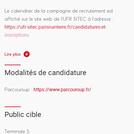
Le calendrier de la campagne de recrutement est
affiché sur le site web de l'UFR SITEC à l'adresse :
https://ufr-sitec.parisnanterre.fr/candidatures-et-
inscriptions
Il est très fortement conseillé aux candidats au CMI-ATE
Lire plus
de candidater également à la licence SPI, qui constitue
un vœu distinct sur Parcoursup.
Modalités de candidature
https://www.parcoursup.fr/
Parcoursup :
Public cible
Terminale S.