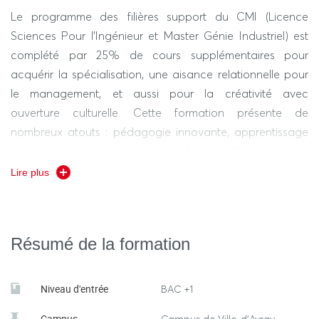
Mécanique
3. L’option
initie aux connaissances générales
Le programme des filières support du CMI (Licence
en mécanique afin de maîtriser toutes les étapes de la
Sciences Pour l'Ingénieur et Master Génie Industriel) est
conception à la réalisation de produits industriels
complété par 25% de cours supplémentaires pour
(conception, fabrication, dimensionnement ; introduction
acquérir la spécialisation, une aisance relationnelle pour
aux outils informatiques utilisés dans l’industrie).
le management, et aussi pour la créativité avec
ouverture culturelle. Cette formation présente de
nombreux atouts : pédagogie innovante, apprentissage
par projet, mise en situations professionnelles, immersion
en laboratoire, stage dès la première année, et enfin au
Lire plus
moins une mobilité internationale.
Résumé de la formation
Niveau d'entrée
BAC +1
Campus