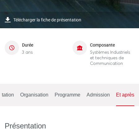
Télécharger la fiche de présentation
Durée
Composante
3 ans
Systèmes Industriels
et techniques de
Communication
tation
Organisation
Programme
Admission
Et après
Présentation