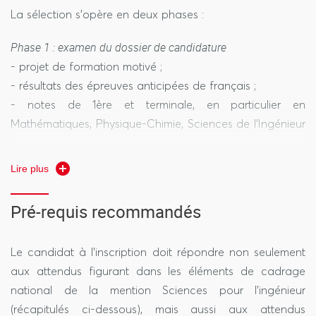
La sélection s'opère en deux phases :
Phase 1 : examen du dossier de candidature
- projet de formation motivé ;
- résultats des épreuves anticipées de français ;
- notes de 1ère et terminale, en particulier en
Mathématiques, Physique-Chimie, Sciences de l’Ingénieur
;
- Fiche Avenir ;
Lire plus
- résultats et notes du baccalauréat ou équivalent et
post-baccalauréat (pour les candidats non bacheliers
Pré-requis recommandés
de l'année en cours), en particulier en Mathématiques,
Physique-Chimie et Sciences de l’Ingénieur ;
Le candidat à l'inscription doit répondre non seulement
- curriculum vitae ;
aux attendus figurant dans les éléments de cadrage
- niveau B2 en langue française attesté par un certificat
national de la mention Sciences pour l'ingénieur
(pour les candidats étrangers).
(récapitulés ci-dessous), mais aussi aux attendus
La commission valorisera en outre, dans l’examen du