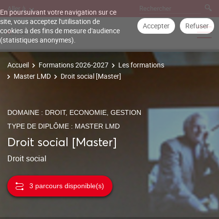
Aller à
En poursuivant votre navigation sur ce
site, vous acceptez l'utilisation de
Accepter
Refuser
cookies à des fins de mesure d'audience
(statistiques anonymes).
Accueil
Formations 2026-2027
Les formations
Master LMD
Droit social [Master]
DOMAINE : DROIT, ECONOMIE, GESTION
TYPE DE DIPLÔME : MASTER LMD
Droit social [Master]
Droit social
3 parcours disponible(s)