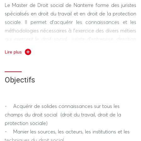
Le Master de Droit social de Nanterre forme des juristes
spécialisés en droit du travail et en droit de la protection
sociale. Il permet d’acquérir les connaissances et les
méthodologies nécessaires à l’exercice des divers métiers
qui exercent le droit social : juriste d’entreprise, direction
des ressources humaines, juriste dans une organisation
Lire plus
professionnelle, avocat en droit social, inspection du
travail, journalisme social…
Objectifs
La Master 1 (première année) est commun à tous les
étudiants, sous réserve de leurs choix parmi des matières
optionnelles. Le Master 2 (seconde année) intègre 3
parcours différenciés.
- Acquérir de solides connaissances sur tous les
champs du droit social (droit du travail, droit de la
protection sociale)
- Manier les sources, les acteurs, les institutions et les
techniques du droit social