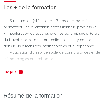
intéressant le droit social
Les + de la formation
- Structuration (M 1 unique – 3 parcours de M 2)
permettant une orientation professionnelle progressive
- Exploration de tous les champs du droit social (droit
du travail et droit de la protection sociale) y compris
dans leurs dimensions internationales et européennes
- Acquisition d’un solide socle de connaissances et de
méthodologies en droit social
- Accompagnement individualisé des étudiants dès le
M 1
Lire plus
- Interventions de nombreux professionnels du droit
- Réseaux de partenaires d’accueil en apprentissage
(M2)
Résumé de la formation
- Qualité reconnue du Master et de l’équipe
pédagogique