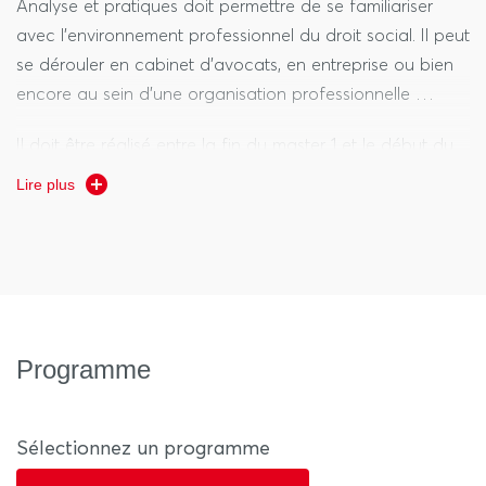
la pédagogie inversée
Analyse et pratiques doit permettre de se familiariser
- Un tronc commun de matières obligatoires
avec l’environnement professionnel du droit social. Il peut
- Des choix possibles parmi des matières optionnelles
se dérouler en cabinet d’avocats, en entreprise ou bien
- Un séminaire semestriel sur les métiers du droit social
encore au sein d’une organisation professionnelle …
- Un accompagnement individualisé
Il doit être réalisé entre la fin du master 1 et le début du
master 2. Il est d’une durée de deux mois. Sur
Lire plus
autorisation de la direction, une réduction de cette durée
est possible, notamment pour permettre aux étudiants
qui le souhaitent, de se présenter au CRFPA dans de
bonnes conditions.
Programme
Sélectionnez un programme