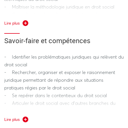
- Maîtriser la méthodologie juridique en droit social
- Connaître tous les métiers du droit social
- Intégrer les rapports du droit social avec d’autres
Lire plus
branches du droit
- Identifier les enjeux du monde du travail auxquels se
Savoir-faire et compétences
rapporte le droit social et/ou du droit social
- Renforcer la qualité de l’expression juridique écrite et
- Identifier les problématiques juridiques qui relèvent du
orale
droit social
- Rechercher, organiser et exposer le raisonnement
juridique permettant de répondre aux situations
pratiques régies par le droit social
- Se repérer dans le contentieux du droit social
- Articuler le droit social avec d’autres branches du
droit
- Travailler de manière individuelle ou collective
Lire plus
- Analyser des textes ou des décisions de justice