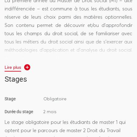
La première année du Master
de Droit social (M1) – dite
indifférenciée – est commune à tous les étudiants, sous
réserve de leurs choix parmi des matières optionnelles.
Son contenu permet de découvrir et/ou d’approfondir
tous les champs du droit social, de se familiariser avec
tous les métiers du droit social ainsi que de s’exercer aux
méthodologies d’application et d’analyse du droit social.
L’objectif est de mettre les étudiants en mesure de choisir
de manière éclairée leur orientation professionnelle dans
Lire plus
le champs du droit social en optant pour l’un des 3
Stages
parcours de M2 Droit social.
- Combinaison de cours magistraux, de travaux dirigés
Stage
Obligatoire
et de séminaires
Durée du stage
2 mois
- Deux cours magistraux avec travaux dirigés par
semestre
Le stage obligatoire pour les étudiants de master 1 qui
- Un séminaire annuel pratiquant la méthodologie de
optent pour le parcours de master 2 Droit du Travail