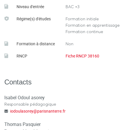
- Excellente insertion professionnelle à l’issue du
Niveau d'entrée
BAC +3
Master.
Régime(s) d'études
Formation initiale
Formation en apprentissage
Formation continue
Formation à distance
Non
RNCP
Fiche RNCP 38160
Contacts
Isabel Odoul asorey
Responsable pédagogique
iodoulasorey
@
parisnanterre.fr
Thomas Pasquier