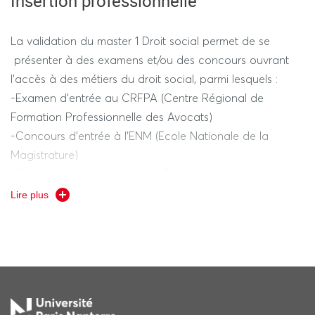
Insertion professionnelle
La validation du master 1 Droit social permet de se
présenter à des examens et/ou des concours ouvrant
l’accès à des métiers du droit social, parmi lesquels :
-Examen d’entrée au CRFPA (Centre Régional de
Formation Professionnelle des Avocats)
-Concours d’entrée à l’ENM (Ecole Nationale de la
Magistrature)
-Concours de l’Inspection du Travail
-Concours de l’Ecole Nationale de la Sécurité Sociale.
Lire plus
Elle permet également d’exercer des fonctions d’assistant
juridique voire de juriste en droit social.