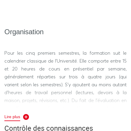
Organisation
Pour les cinq premiers semestres, la formation suit le
calendrier classique de l’Université. Elle comporte entre 15
et 20 heures de cours en présentiel par semaine,
généralement réparties sur trois à quatre jours (qui
varient selon les semestres). S’y ajoutent au moins autant
d’heures de travail personnel (lectures, devoirs à la
maison, projets, révisions, etc.). Du fait de l’évaluation en
contrôle continu, l’inscription dérogatoire n’est pas
possible pour cette licence. Le sixième semestre a un
Lire plus
calendrier spécifique, avec quelques semaines de cours
Contrôle des connaissances