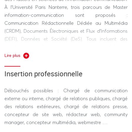
À l’Université Paris Nanterre, trois parcours de Master
information-communication sont proposés :
Communication Rédactionnelle Dédiée au Multimédia
(CRDM), Documents Électroniques et Flux d’Informations
(DEFI), Données et Société (DeS). Tous incluent des
orientations numériques, en continuité et en cohérence
avec le programme de la licence.
Lire plus
Insertion professionnelle
Débouchés possibles : Chargé de communication
externe ou interne, chargé de relations publiques, chargé
des relations extérieures, chargé de relations presse,
concepteur de site web, rédacteur web, community
manager, concepteur multimédia, webmestre …