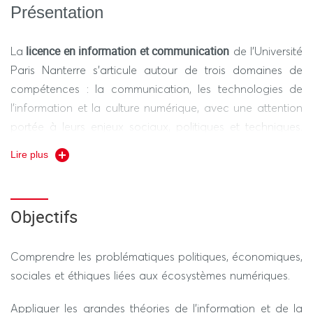
Présentation
licence en information et communication
La
de l’Université
Paris Nanterre s’articule autour de trois domaines de
compétences : la communication, les technologies de
l’information et la culture numérique, avec une attention
portée à leurs enjeux sociaux, politiques et techniques.
Elle repose sur un socle solide de fondamentaux en
Lire plus
sciences de l’information et de la communication
(théories de l’information, histoire des médias, sémiologie
de l’image), enrichi par des ouvertures vers les sciences
Objectifs
humaines et sociales (culture générale, histoire des
sciences, sociologie des idées) et des initiations aux
Comprendre les problématiques politiques, économiques,
sciences exactes (statistiques, informatique). Tout au
sociales et éthiques liées aux écosystèmes numériques.
long des trois années de formation, les étudiants suivent
des enseignements théoriques, acquièrent des outils
Appliquer les grandes théories de l’information et de la