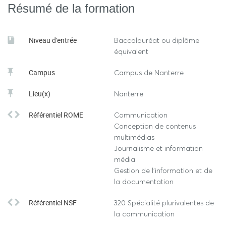
Résumé de la formation
resserré.
Un stage long en L3, avec un encadrement de l’équipe
Niveau d'entrée
Baccalauréat ou diplôme
pédagogique dès la recherche d’entreprise.
équivalent
Campus
Campus de Nanterre
Une ouverture à l’international en L3, avec la possibilité
d’un échange universitaire à l’étranger.
Lieu(x)
Nanterre
Référentiel ROME
Communication
Conception de contenus
multimédias
Journalisme et information
média
Gestion de l'information et de
la documentation
Référentiel NSF
320 Spécialité plurivalentes de
la communication