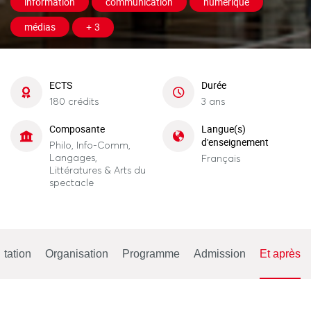
information
communication
numérique
médias
+ 3
ECTS
Durée
180 crédits
3 ans
Composante
Langue(s)
d'enseignement
Philo, Info-Comm,
Langages,
Français
Littératures & Arts du
spectacle
tation
Organisation
Programme
Admission
Et après