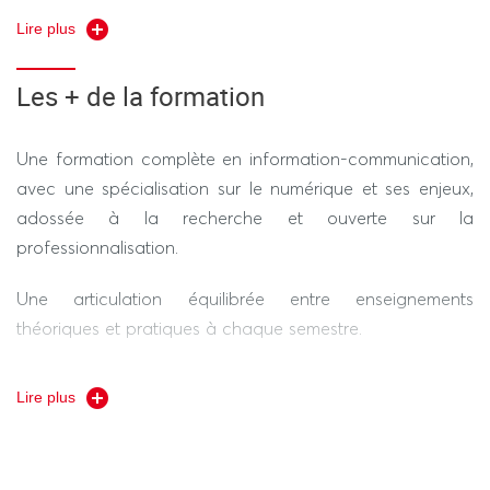
adaptés aux contraintes de différents médias.
Lire plus
Produire des supports de communication pour
Les + de la formation
l’impression, le web et l’audiovisuel.
Organiser son travail, individuellement ou collectivement,
Une formation complète en information-communication,
sur des projets courts ou longs.
avec une spécialisation sur le numérique et ses enjeux,
adossée à la recherche et ouverte sur la
Valoriser ses compétences et ses expériences pour
professionnalisation.
poursuivre sa trajectoire de formation.
Une articulation équilibrée entre enseignements
théoriques et pratiques à chaque semestre.
Une équipe pédagogique ouverte sur d’autres disciplines
Lire plus
et incluant des professionnels du secteur.
Des effectifs réduits (55 étudiants) et un contrôle continu
favorisant un accompagnement et un suivi pédagogique