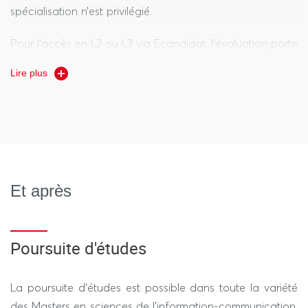
spécialisation n’est privilégié.
Pour l’accès en L2 ou L3 via Ecandidat, l’évaluation porte
sur l’ensemble du dossier : notes du baccalauréat et des
Lire plus
premières années d’étude, prise en compte des
expériences personnelles dans le domaine et du projet
de formation. Des études préalables en info-com (L1, L2,
BTS, BUT) sont idéales, mais les candidatures issues
d’autres champs disciplinaires proches (principalement
en SHS) sont les bienvenues.
Et après
Poursuite d'études
La poursuite d'études est possible dans toute la variété
des Masters en sciences de l’information-communication.