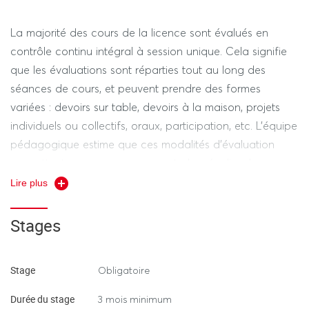
dès début janvier, puis un stage obligatoire en entreprise
(3 mois minimum, possible à l’étranger).
La majorité des cours de la licence sont évalués en
contrôle continu intégral à session unique. Cela signifie
que les évaluations sont réparties tout au long des
séances de cours, et peuvent prendre des formes
variées : devoirs sur table, devoirs à la maison, projets
individuels ou collectifs, oraux, participation, etc. L’équipe
pédagogique estime que ces modalités d’évaluation
permettent un accompagnement plus régulier des
étudiants.
Lire plus
Stages
Stage
Obligatoire
Durée du stage
3 mois minimum