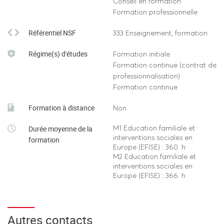
Conseil en formation
nationale et internationale mais aussi de l’analyse des
Formation professionnelle
politiques sociales et des dispositifs de soutien, d’aide,
de suppléance familiaux mis en place en France et en
Référentiel NSF
333 Enseignement, formation
Europe.
Régime(s) d'études
Formation initiale
Formation continue (contrat de
Plusieurs conventions existent avec des établissements
professionnalisation)
de formation aux diplômes de travail social (ETSUP,
Formation continue
EFPP).
Formation à distance
Non
Une ouverture vers l’international est largement
M1 Education familiale et
Durée moyenne de la
privilégiée, notamment du côté de l’Europe, tant du côté
interventions sociales en
formation
de la présentation des recherches académiques que de
Europe (EFISE) : 360. h
M2 Education familiale et
celle des politiques sociales et interventions socio-
interventions sociales en
éducatives européennes (voyage d’études à l’étranger,
Europe (EFISE) : 366. h
participation au master européen en travail social
Erasmus Mundus Advances
(www.socialworkadvances.org) ainsi qu’à diverses
Autres contacts