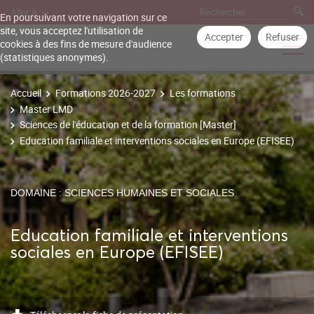
Aller à
En poursuivant votre navigation sur ce
site, vous acceptez l'utilisation de
Accepter
Refuser
cookies à des fins de mesure d'audience
(statistiques anonymes).
Accueil
Formations 2026-2027
Les formations
Master LMD
Sciences de l'éducation et de la formation [Master]
Education familiale et interventions sociales en Europe (EFISEE)
DOMAINE : SCIENCES HUMAINES ET SOCIALES
Education familiale et interventions
sociales en Europe (EFISEE)