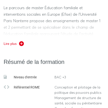
Le parcours de master Éducation familiale et
interventions sociales en Europe (Efise) de l'Université
Paris Nanterre propose des enseignements de master 1
et 2 permettant de se spécialiser dans le champ de
l’éducation familiale regroupant l’étude de l’activité
familiale d’éducation et celle des interventions sociales
Lire plus
mises en œuvre pour préparer, soutenir, aider, voire
suppléer les parents dans leurs tâches éducatives auprès
de leurs enfants.
Résumé de la formation
Il s’agit de permettre aux étudiants de construire un
Niveau d'entrée
BAC +3
corpus de connaissances disciplinaires et
pluridisciplinaires sur les champs et les problématiques
Référentiel ROME
Conception et pilotage de la
développées au sein de l’équipe « Education familiale et
politique des pouvoirs publics
interventions socio-éducatives auprès des familles »
Management de structure de
santé, sociale ou pénitentiaire
(Cref). Ces savoirs sont issus de la littérature scientifique