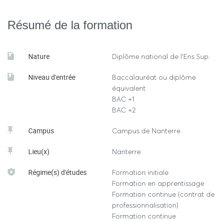
double-
Economie et gestion permet l’obtention d’une
licence Economie- Mathématiques,
double-
ou d’une
Résumé de la formation
licence Gestion-Informatique
.
-
couplée
à la Licence de Droit, elle permet l’obtention
Nature
Diplôme national de l'Ens Sup.
double-licence Droit- Economie
de la
.
Niveau d'entrée
Baccalauréat ou diplôme
équivalent
BAC +1
BAC +2
Campus
Campus de Nanterre
Lieu(x)
Nanterre
Régime(s) d'études
Formation initiale
Formation en apprentissage
Formation continue (contrat de
professionnalisation)
Formation continue