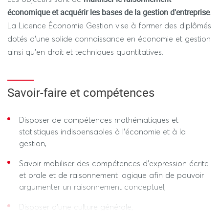
À la différence des licences pures spécialisées en
économique et acquérir les bases de la gestion d'entreprise
.
Économie ou en Gestion dès la L1, le parcours général
La Licence Économie Gestion vise à former des diplômés
de la mention permet aux étudiants de découvrir ces
dotés d'une solide connaissance en économie et gestion
deux disciplines lors de la première année et d'en
ainsi qu'en droit et techniques quantitatives.
acquérir les bases, avant de se spécialiser dans l’une
d’elles à partir de la L2.
Savoir-faire et compétences
Pour réussir dans cette filière, il est indispensable d’avoir
un bon niveau en mathématiques, essentielles pour
aborder la science économique contemporaine.
Disposer de compétences mathématiques et
statistiques indispensables à l’économie et à la
La mention de licence économie-gestion propose
gestion,
différents parcours :
Savoir mobiliser des compétences d’expression écrite
et orale et de raisonnement logique afin de pouvoir
Économie-Gestion
Un parcours général
(L1), au cours
argumenter un raisonnement conceptuel,
duquel les étudiants se spécialisent dès la L2 vers
l’économie ou la gestion (choix d’un parcours entre «
Disposer d’une culture générale,
Économie » et « Gestion et management ».