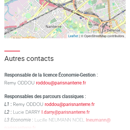
| © OpenStreetMap contributors
Leaflet
Autres contacts
Responsable de la licence Économie-Gestion :
roddou
@
parisnanterre.fr
Remy ODDOU
Responsables des parcours classiques :
L1
:
roddou
@
parisnanterre.fr
Remy ODDOU
L2
:
l.darry
@
parisnanterre.fr
Lucie DARRY
L3 Economie
:
lneumann
@
Lucille NEUMANN NOEL
parisnanterre.fr