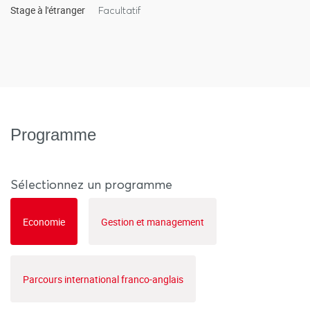
Stage à l'étranger
Facultatif
avec le parcours général.
Des enseignements complémentaires qui varient selon
les spécificités du cursus (Droit, Mathématiques,
langues étrangères, etc.).
Programme
Sélectionnez un programme
Economie
Gestion et management
Parcours international franco-anglais