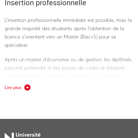
Insertion professionnelle
L'insertion professionnelle immédiate est possible, mais la
grande majorité des étudiants après l’obtention de la
licence s'orientent vers un Master (Bac+5) pour se
spécialiser.
Après un master d’économie ou de gestion, les diplômés
peuvent prétendre à des postes de cadre et d'expert
nécessitant des compétences poussées en analyse
quantitative, modélisation et prise de décision
Lire plus
stratégique, notamment dans les secteurs de la banque,
finance, assurance, en tant qu’analyste financier,
consultant, chargé d’études, analyste-statisticien, data
scientist, contrôleur de Gestion, chargé d'études de
marché…