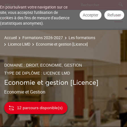
Aller à
En poursuivant votre navigation sur ce
site, vous acceptez l'utilisation de
Accepter
Refuser
cookies à des fins de mesure d'audience
(statistiques anonymes).
Accueil
Formations 2026-2027
Les formations
Licence LMD
Economie et gestion [Licence]
DOMAINE : DROIT, ECONOMIE, GESTION
TYPE DE DIPLÔME : LICENCE LMD
Economie et gestion [Licence]
Economie et Gestion
12 parcours disponible(s)