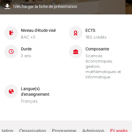
Télécharger la fiche de présentation
Niveau d'étude visé
ECTS
BAC +3
180 crédits
Durée
Composante
3 ans
Sciences
économiques,
gestion,
mathématiques et
informatique
Langue(s)
d'enseignement
Français
tation
Organisation
Programme
Admission
Et après